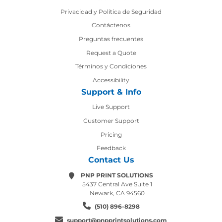
Privacidad y Política de Seguridad
Contáctenos
Contáctenos
Preguntas frecuentes
Request a Quote
Términos y Condiciones
Accessibility
Support & Info
Live Support
Customer Support
Pricing
Feedback
Contact Us
PNP PRINT SOLUTIONS
5437 Central Ave Suite 1
Newark, CA 94560
(510) 896-8298
support@pnpprintsolutions.com