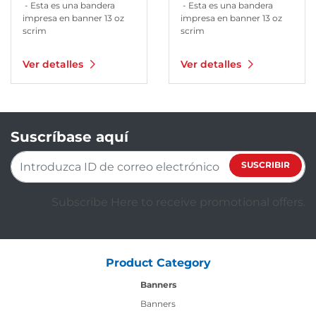
- Esta es una bandera
- Esta es una bandera
impresa en banner 13 oz
impresa en banner 13 oz
scrim
scrim
Ver detalles
Ver detalles
Suscríbase aquí
SUSCRIBIR
Subscribe Here to receive promotional offers.
Product Category
Banners
Banners